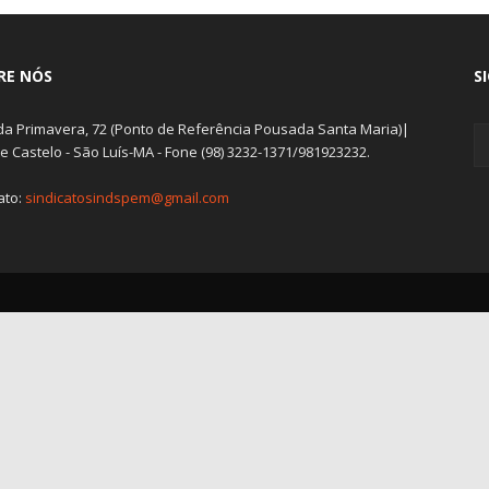
RE NÓS
S
da Primavera, 72 (Ponto de Referência Pousada Santa Maria)|
 Castelo - São Luís-MA - Fone (98) 3232-1371/981923232.
ato:
sindicatosindspem@gmail.com